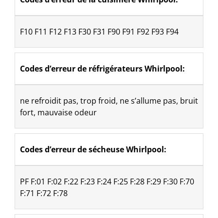
​F10 F11 F12 F13 F30 F31 F90 F91 F92 F93 F94
Codes d’erreur de réfrigérateurs Whirlpool:
ne refroidit pas, trop froid, ne s’allume pas, bruit 
fort, mauvaise odeur
Codes d’erreur de sécheuse Whirlpool: 
PF F:01 F:02 F:22 F:23 F:24 F:25 F:28 F:29 F:30 F:70 
F:71 F:72 F:78