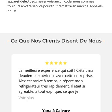
appareil défectueux ne renvoie aucun code, nous sommes
toujours à votre service pour tout remettre en marche. Appelez-
nous!
Ce Que Nos Clients Disent De Nous
La meilleure expérience qui soit ! C'était ma
deuxième expérience avec cette entreprise.
Alex est arrivé à temps, a réparé mon
réfrigérateur très rapidement. Il était si
agréable, a tout expliqué, ce que je
demandais. Le prix est super ! Merci
Voir plus
beaucoup!
Yana à Calgary