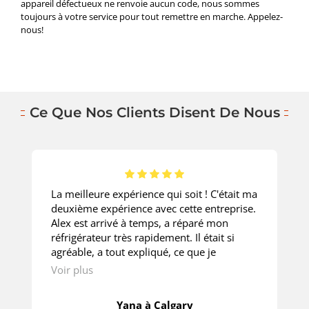
appareil défectueux ne renvoie aucun code, nous sommes
toujours à votre service pour tout remettre en marche. Appelez-
nous!
Ce Que Nos Clients Disent De Nous
La meilleure expérience qui soit ! C'était ma
deuxième expérience avec cette entreprise.
Alex est arrivé à temps, a réparé mon
réfrigérateur très rapidement. Il était si
agréable, a tout expliqué, ce que je
demandais. Le prix est super ! Merci
Voir plus
beaucoup!
Yana à Calgary