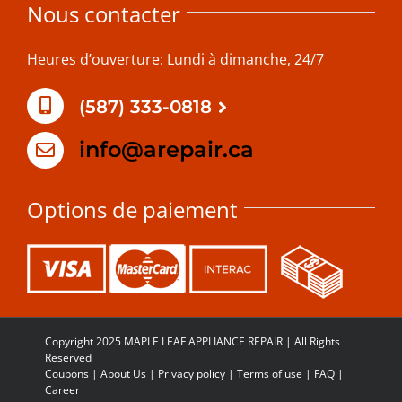
Nous contacter
Heures d’ouverture: Lundi à dimanche, 24/7
(587) 333-0818
info@arepair.ca
Options de paiement
Copyright 2025 MAPLE LEAF APPLIANCE REPAIR | All Rights
Reserved
Coupons
|
About Us
|
Privacy policy
|
Terms of use
|
FAQ
|
Career