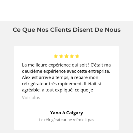
Ce Que Nos Clients Disent De Nous
La meilleure expérience qui soit ! C'était ma
deuxième expérience avec cette entreprise.
Alex est arrivé à temps, a réparé mon
réfrigérateur très rapidement. Il était si
agréable, a tout expliqué, ce que je
demandais. Le prix est super ! Merci
Voir plus
beaucoup!
Yana à Calgary
Le réfrigérateur ne refroidit pas