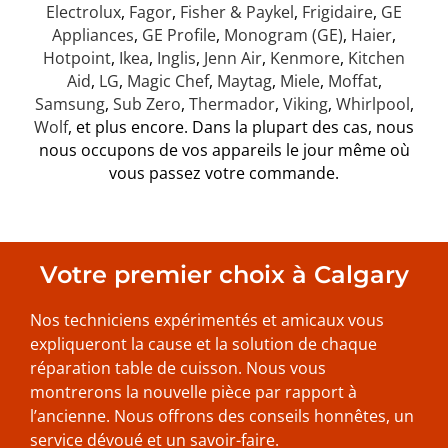
Electrolux
,
Fagor
,
Fisher & Paykel
,
Frigidaire
,
GE
Appliances
,
GE Profile
,
Monogram (GE)
,
Haier
,
Hotpoint
,
Ikea
,
Inglis
,
Jenn Air
,
Kenmore
,
Kitchen
Aid
,
LG
,
Magic Chef
,
Maytag
,
Miele
,
Moffat
,
Samsung
,
Sub Zero
,
Thermador
,
Viking
,
Whirlpool
,
Wolf
, et plus encore. Dans la plupart des cas, nous
nous occupons de vos appareils le jour même où
vous passez votre commande.
Votre premier choix à Calgary
Nos techniciens expérimentés et amicaux vous
expliqueront la cause et la solution de chaque
réparation table de cuisson. Nous vous
montrerons la nouvelle pièce par rapport à
l’ancienne. Nous offrons des conseils honnêtes, un
service dévoué et un savoir-faire.