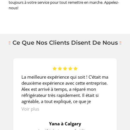
toujours à votre service pour tout remettre en marche. Appelez-
nous!
Ce Que Nos Clients Disent De Nous
La meilleure expérience qui soit ! C'était ma
deuxième expérience avec cette entreprise.
Alex est arrivé à temps, a réparé mon
réfrigérateur très rapidement. Il était si
agréable, a tout expliqué, ce que je
demandais. Le prix est super ! Merci
Voir plus
beaucoup!
Yana à Calgary