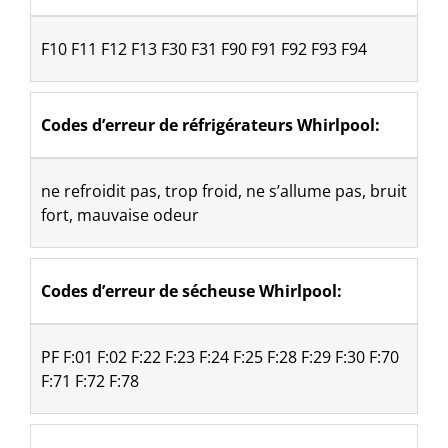
​F10 F11 F12 F13 F30 F31 F90 F91 F92 F93 F94
Codes d’erreur de réfrigérateurs Whirlpool:
ne refroidit pas, trop froid, ne s’allume pas, bruit 
fort, mauvaise odeur
Codes d’erreur de sécheuse Whirlpool: 
PF F:01 F:02 F:22 F:23 F:24 F:25 F:28 F:29 F:30 F:70 
F:71 F:72 F:78