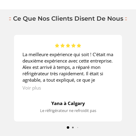
Ce Que Nos Clients Disent De Nous
La meilleure expérience qui soit ! C'était ma
deuxième expérience avec cette entreprise.
Alex est arrivé à temps, a réparé mon
réfrigérateur très rapidement. Il était si
agréable, a tout expliqué, ce que je
demandais. Le prix est super ! Merci
Voir plus
beaucoup!
Yana à Calgary
Le réfrigérateur ne refroidit pas