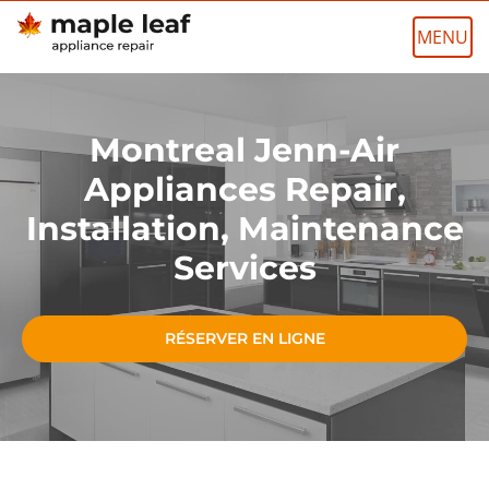
Skip
to
content
Montreal Jenn-Air
Appliances Repair,
Installation, Maintenance
Services
RÉSERVER EN LIGNE