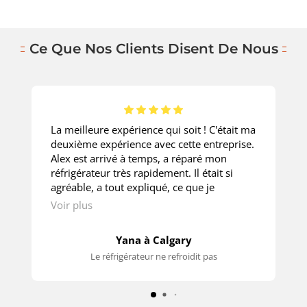
Ce Que Nos Clients Disent De Nous
La meilleure expérience qui soit ! C'était ma
deuxième expérience avec cette entreprise.
Alex est arrivé à temps, a réparé mon
réfrigérateur très rapidement. Il était si
agréable, a tout expliqué, ce que je
demandais. Le prix est super ! Merci
Voir plus
beaucoup!
Yana à Calgary
Le réfrigérateur ne refroidit pas