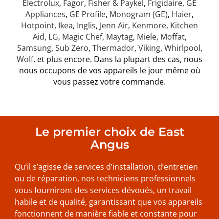
Electrolux
,
Fagor
,
Fisher & Paykel
,
Frigidaire
,
GE
Appliances
,
GE Profile
,
Monogram (GE)
,
Haier
,
Hotpoint
,
Ikea
,
Inglis
,
Jenn Air
,
Kenmore
,
Kitchen
Aid
,
LG
,
Magic Chef
,
Maytag
,
Miele
,
Moffat
,
Samsung
,
Sub Zero
,
Thermador
,
Viking
,
Whirlpool
,
Wolf
, et plus encore. Dans la plupart des cas, nous
nous occupons de vos appareils le jour même où
vous passez votre commande.
Le premier choix de East
Angus
Qu’il s’agisse de services d’installation, d’entretien
ou de réparation, nos techniciens professionnels
vous fourniront des services dévoués, un travail
habile et de qualité, garantissant que vos appareils
fonctionnent de manière fiable et constante pour